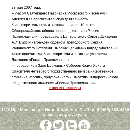
28 мая 2007 года:
– Указом Святейшего Патриарха Московского и всея Руси
Алексия II за просветительскую деятельность,
благотворительность и в ознаменование 10-летия
Общероссийского общественного движения «Россия
Православная» председатель Центрального Совета Движения
А.И. Буркин награждён орденом Преподобного Сергия
Радонежского II степени. Высоких церковных наград удостоены
также попечители, благотворители и активные участники
Движения «Россия Православная»;
– проведение в Зале Церковных Соборов Храма Христа
Спасителя Четвёртого торжественного вечера «Жертвенное
служение России», приуроченного к 10-летию Общероссийского
общественного движения «Россия Православная».
в начало страницы
121019, г.Москва, ул. Новый Арбат, д. 7-а Тел:
8 (495) 664-4430
E-mail:
ros-prav@ya.ru