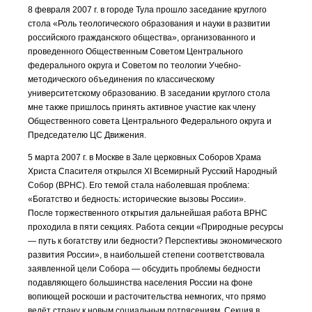
8 февраля 2007 г. в городе Тула прошло заседание круглого
стола «Роль теологического образования и науки в развитии
российского гражданского общества», организованного и
проведенного Общественным Советом Центрального
федерального округа и Советом по теологии Учебно-
методического объединения по классическому
университетскому образованию. В заседании круглого стола
мне также пришлось принять активное участие как члену
Общественного совета Центрального Федерального округа и
Председателю ЦС Движения.
5 марта 2007 г. в Москве в Зале церковных Соборов Храма
Христа Спасителя открылся XI Всемирный Русский Народный
Собор (ВРНС). Его темой стала наболевшая проблема:
«Богатство и бедность: исторические вызовы России».
После торжественного открытия дальнейшая работа ВРНС
проходила в пяти секциях. Работа секции «Природные ресурсы
— путь к богатству или бедности? Перспективы экономического
развития России», в наибольшей степени соответствовала
заявленной цели Собора — обсудить проблемы бедности
подавляющего большинства населения России на фоне
вопиющей роскоши и расточительства немногих, что прямо
ведёт страну к новым социальным потрясениям. Секция в