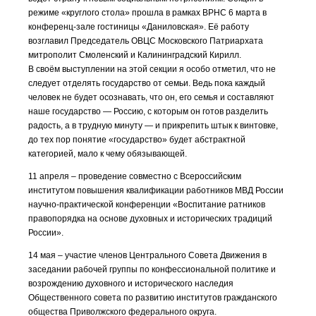
режиме «круглого стола» прошла в рамках ВРНС 6 марта в
конференц-зале гостиницы «Даниловская». Её работу
возглавил Председатель ОВЦС Московского Патриархата
митрополит Смоленский и Калининградский Кирилл.
В своём выступлении на этой секции я особо отметил, что не
следует отделять государство от семьи. Ведь пока каждый
человек не будет осознавать, что он, его семья и составляют
наше государство — Россию, с которым он готов разделить
радость, а в трудную минуту — и прикрепить штык к винтовке,
до тех пор понятие «государство» будет абстрактной
категорией, мало к чему обязывающей.
11 апреля – проведение совместно с Всероссийским
институтом повышения квалификации работников МВД России
научно-практической конференции «Воспитание ратников
правопорядка на основе духовных и исторических традиций
России».
14 мая – участие членов Центрального Совета Движения в
заседании рабочей группы по конфессиональной политике и
возрождению духовного и исторического наследия
Общественного совета по развитию институтов гражданского
общества Приволжского федерального округа.