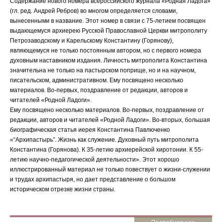
Содержание нового номера всероссийского журнала «Родная Ладога»
(гл. ред. Андрей Ребров) во многом определяется словами,
вынесенными в название. Этот номер в связи с 75-летием посвящен
выдающемуся архиерею Русской Православной Церкви митрополиту
Петрозаводскому и Карельскому Константину (Горянову),
являющемуся не только постоянным автором, но с первого номера
духовным наставником издания. Личность митрополита Константина
значительна не только на пастырском поприще, но и на научном,
писательском, административном. Ему посвящено несколько
материалов. Во-первых, поздравление от редакции, авторов и
читателей «Родной Ладоги».
Ему посвящено несколько материалов. Во-первых, поздравление от
редакции, авторов и читателей «Родной Ладоги». Во-вторых, большая
биографическая статья иерея Константина Павлюченко
«“Архипастырь”. Жизнь как служение. Духовный путь митрополита
Константина (Горянова). К 35-летию архиерейской хиротонии. К 55-
летию научно-педагогической деятельности». Этот хорошо
иллюстрированный материал не только повествует о жизни-служении
и трудах архипастыря, но дает представление о большом
историческом отрезке жизни страны.