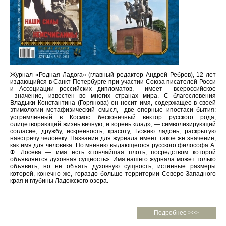
Журнал «Родная Ладога» (главный редактор Андрей Ребров), 12 лет
издающийся в Санкт-Петербурге при участии Союза писателей Росси
и Ассоциации российских дипломатов, имеет всероссийское
значение, известен во многих странах мира. С благословения
Владыки Константина (Горянова) он носит имя, содержащее в своей
этимологии метафизический смысл, две опорные ипостаси бытия:
устремленный в Космос бесконечный вектор русского рода,
олицетворяющий жизнь вечную, и корень «лад», — символизирующий
согласие, дружбу, искренность, красоту, Божию ладонь, раскрытую
навстречу человеку. Название для журнала имеет такое же значение,
как имя для человека. По мнению выдающегося русского философа А.
Ф. Лосева — имя есть «тончайшая плоть, посредством которой
объявляется духовная сущность». Имя нашего журнала может только
объявить, но не объять духовную сущность, истинные размеры
которой, конечно же, гораздо больше территории Северо-Западного
края и глубины Ладожского озера.
Подробнее >>>