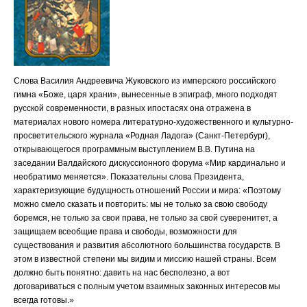
Слова Василия Андреевича Жуковского из имперского российского
гимна «Боже, царя храни», вынесенные в эпиграф, много подходят
русской современности, в разных ипостасях она отражена в
материалах нового номера литературно-художественного и культурно-
просветительского журнала «Родная Ладога» (Санкт-Петербург),
открывающегося программным выступлением В.В. Путина на
заседании Валдайского дискуссионного форума «Мир кардинально и
необратимо меняется». Показательны слова Президента,
характеризующие будущность отношений России и мира: «Поэтому
можно смело сказать и повторить: мы не только за свою свободу
боремся, не только за свои права, не только за свой суверенитет, а
защищаем всеобщие права и свободы, возможности для
существования и развития абсолютного большинства государств. В
этом в известной степени мы видим и миссию нашей страны. Всем
должно быть понятно: давить на нас бесполезно, а вот
договариваться с полным учетом взаимных законных интересов мы
всегда готовы.»