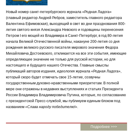
Новый номер санкт-петербургского журнала «Родная Ладога»
(главный редактор Андрей Ребров, заместитель главного редактора
Валентина Ефимовская), выходящий в свет во дни празднования 800-
летия святого князя Александра Невского и годовщины перенесения
Петром I его мощей из Владимира в Санкт-Петербург, в год 80-летия
начала Великой Отечественной войны, накануне 200-летия со дня
рождения великого русского писателя мирового значения Федора
Михайловича Достоевского, откликается на все эти события, имеющие
определяющее значение не только для русской истории, но для
настоящего и будущего нашего Отечества. Главные смыслы
публикаций авторов издания, идеология журнала «Родная Ладога»,
который скоро будет отмечать свое 15-летие, созвучны
государственным духовно-нравственными приоритетам. В полной
мере они отражены в недавних выступлениях и статьях Президента
России Владимира Владимировича Путина, которые, по согласованию
с президентской Пресс-службой, мы публикуем единым блоком под
названием
«Слава народу победителю!»
.
Подробнее >>>