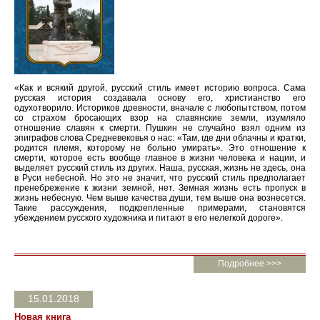
«Как и всякий другой, русский стиль имеет историю вопроса. Сама
русская история создавала основу его, христианство его
одухотворило. Историков древности, вначале с любопытством, потом
со страхом бросающих взор на славянские земли, изумляло
отношение славян к смерти. Пушкин не случайно взял одним из
эпиграфов слова Средневековья о нас: «Там, где дни облачны и кратки,
родится племя, которому не больно умирать». Это отношение к
смерти, которое есть вообще главное в жизни человека и нации, и
выделяет русский стиль из других. Наша, русская, жизнь не здесь, она
в Руси небесной. Но это не значит, что русский стиль предполагает
пренебрежение к жизни земной, нет. Земная жизнь есть пропуск в
жизнь небесную. Чем выше качества души, тем выше она вознесется.
Такие рассуждения, подкрепленные примерами, становятся
убеждением русского художника и питают в его нелегкой дороге».
Подробнее >>>
15.01.2018
Новая книга