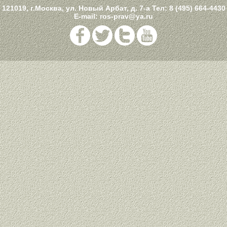
121019, г.Москва, ул. Новый Арбат, д. 7-а Тел:
8 (495) 664-4430
E-mail:
ros-prav@ya.ru