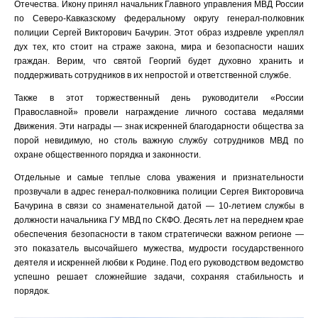
Отечества. Икону принял начальник Главного управления МВД России
по Северо-Кавказскому федеральному округу генерал-полковник
полиции Сергей Викторович Бачурин. Этот образ издревле укреплял
дух тех, кто стоит на страже закона, мира и безопасности наших
граждан. Верим, что святой Георгий будет духовно хранить и
поддерживать сотрудников в их непростой и ответственной службе.
Также в этот торжественный день руководители «России
Православной» провели награждение личного состава медалями
Движения. Эти награды — знак искренней благодарности общества за
порой невидимую, но столь важную службу сотрудников МВД по
охране общественного порядка и законности.
Отдельные и самые теплые слова уважения и признательности
прозвучали в адрес генерал-полковника полиции Сергея Викторовича
Бачурина в связи со знаменательной датой — 10-летием службы в
должности начальника ГУ МВД по СКФО. Десять лет на переднем крае
обеспечения безопасности в таком стратегически важном регионе —
это показатель высочайшего мужества, мудрости государственного
деятеля и искренней любви к Родине. Под его руководством ведомство
успешно решает сложнейшие задачи, сохраняя стабильность и
порядок.