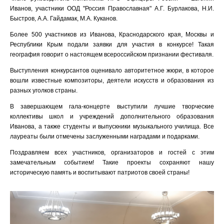
Иванов, участники ООД "Россия Православная" А.Г. Бурлакова, Н.И.
Быстров, А.А. Гайдамак, М.А. Куканов.
Более 500 участников из Иванова, Краснодарского края, Москвы и
Республики Крым подали заявки для участия в конкурсе! Такая
география говорит о настоящем всероссийском признании фестиваля.
Выступления конкурсантов оценивало авторитетное жюри, в которое
вошли известные композиторы, деятели искусств и образования из
разных уголков страны.
В завершающем гала-концерте выступили лучшие творческие
коллективы школ и учреждений дополнительного образования
Иванова, а также студенты и выпускники музыкального училища. Все
лауреаты были отмечены заслуженными наградами и подарками.
Поздравляем всех участников, организаторов и гостей с этим
замечательным событием! Такие проекты сохраняют нашу
историческую память и воспитывают патриотов своей страны!