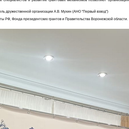
ие специалистов и развитие грантовых механизмов позволяют организация
ель дружественной организации А.В. Мухин (АНО "Первый взвод")
ы РФ, Фонда президентских грантов и Правительства Воронежской области.